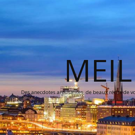
MEIL
Des anecdotes amusantes, de beaux récits de voy