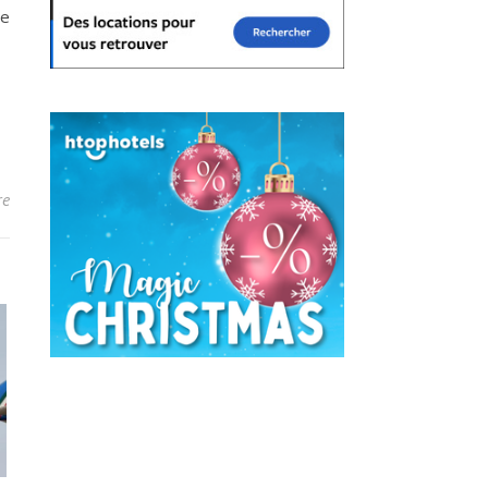
ce
re