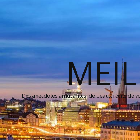
MEIL
Des anecdotes amusantes, de beaux récits de voy