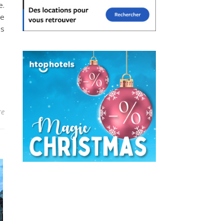
e.
le
es
re