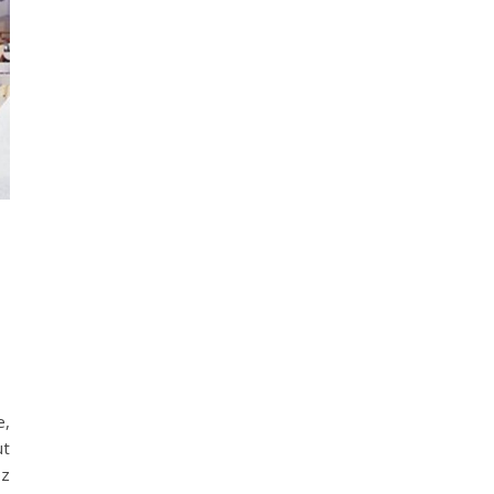
e,
ut
ez