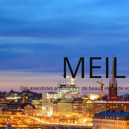
MEIL
Des anecdotes amusantes, de beaux récits de voy