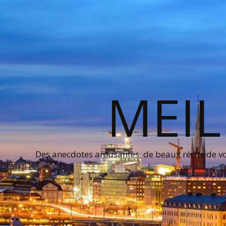
MEIL
Des anecdotes amusantes, de beaux récits de voy