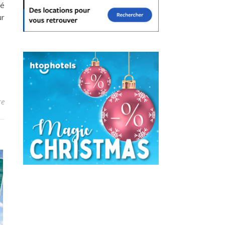
sé
ur
re