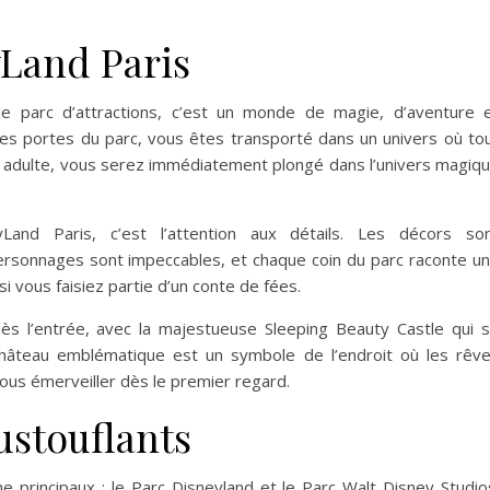
Land Paris
le parc d’attractions, c’est un monde de magie, d’aventure 
les portes du parc, vous êtes transporté dans un univers où to
n adulte, vous serez immédiatement plongé dans l’univers magiq
Land Paris, c’est l’attention aux détails. Les décors so
rsonnages sont impeccables, et chaque coin du parc raconte u
i vous faisiez partie d’un conte de fées.
 l’entrée, avec la majestueuse Sleeping Beauty Castle qui 
château emblématique est un symbole de l’endroit où les rêv
vous émerveiller dès le premier regard.
stouflants
principaux : le Parc Disneyland et le Parc Walt Disney Studio