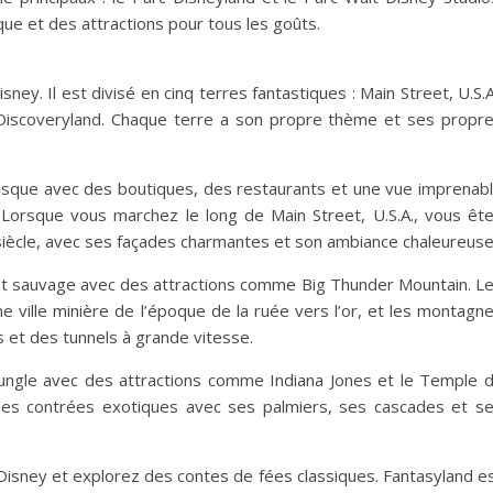
ue et des attractions pour tous les goûts.
ey. Il est divisé en cinq terres fantastiques : Main Street, U.S.A
t Discoveryland. Chaque terre a son propre thème et ses propr
toresque avec des boutiques, des restaurants et une vue imprenab
 Lorsque vous marchez le long de Main Street, U.S.A., vous êt
iècle, avec ses façades charmantes et son ambiance chaleureuse
uest sauvage avec des attractions comme Big Thunder Mountain. L
ville minière de l’époque de la ruée vers l’or, et les montagn
et des tunnels à grande vitesse.
 jungle avec des attractions comme Indiana Jones et le Temple 
des contrées exotiques avec ses palmiers, ses cascades et s
isney et explorez des contes de fées classiques. Fantasyland e