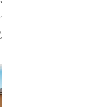
’s
er
s.
 a