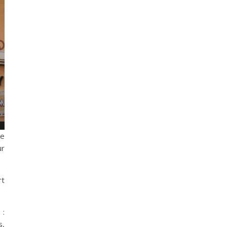
re
ur
rt
 :
s,