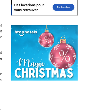
et
ut
ue
nt
ne
se
es
s.