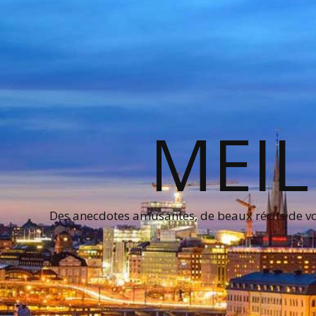
MEIL
Des anecdotes amusantes, de beaux récits de voy