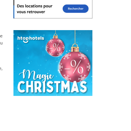
ue
du
e,