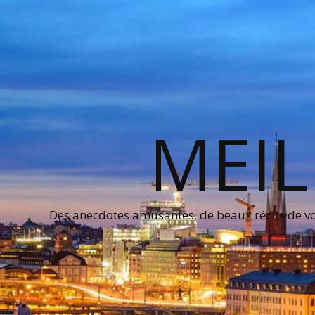
MEIL
Des anecdotes amusantes, de beaux récits de voy