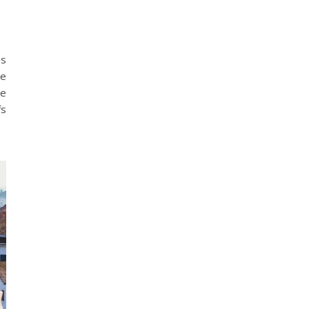
es
de
se
fs