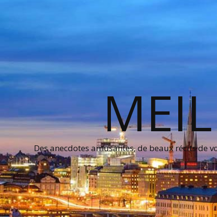
MEIL
Des anecdotes amusantes, de beaux récits de voy