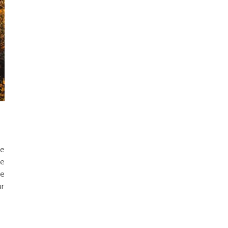
de
de
ée
ur