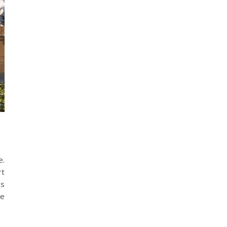
e.
rt
es
te