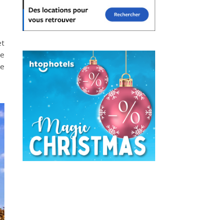
et
de
de