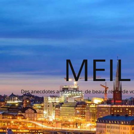
MEIL
Des anecdotes amusantes, de beaux récits de voy