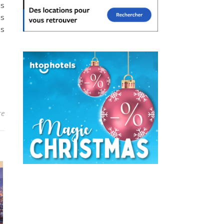
us
is
es
re